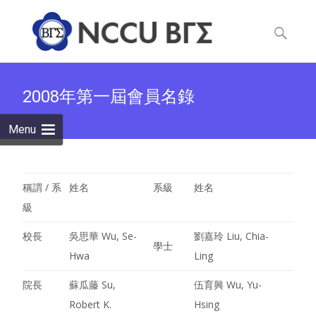
Skip
to
Search
content
for:
2008年第一屆會員名錄
Menu
稱謂 / 系
姓名
系級
姓名
級
校長
吳思華 Wu, Se-
劉嘉玲 Liu, Chia-
學士
Hwa
Ling
院長
蘇瓜藤 Su,
伍育興 Wu, Yu-
Robert K.
Hsing