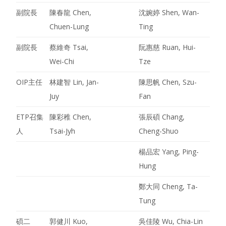
副院長
陳春龍 Chen,
沈婉婷 Shen, Wan-
Chuen-Lung
Ting
副院長
蔡維奇 Tsai,
阮惠慈 Ruan, Hui-
Wei-Chi
Tze
OIP主任
林建智 Lin, Jan-
陳思帆 Chen, Szu-
Juy
Fan
ETP召集
陳彩稚 Chen,
張辰碩 Chang,
人
Tsai-Jyh
Cheng-Shuo
楊品宏 Yang, Ping-
Hung
鄭大同 Cheng, Ta-
Tung
碩二
郭健川 Kuo,
吳佳陵 Wu, Chia-Lin