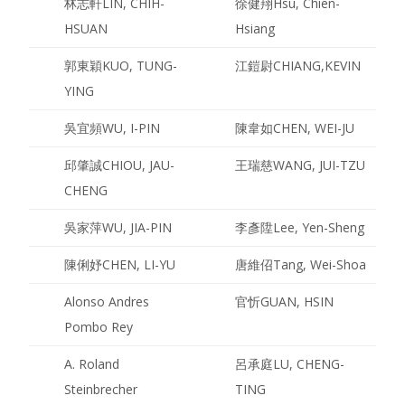
林志軒
LIN, CHIH-
徐健翔
Hsu, Chien-
HSUAN
Hsiang
郭東穎
KUO, TUNG-
江鎧尉
CHIANG,KEVIN
YING
吳宜頻
WU, I-PIN
陳韋如
CHEN, WEI-JU
邱肇誠
CHIOU, JAU-
王瑞慈
WANG, JUI-TZU
CHENG
吳家萍
WU, JIA-PIN
李彥陞
Lee, Yen-Sheng
陳俐妤
CHEN, LI-YU
唐維佋
Tang, Wei-Shoa
Alonso Andres
官忻
GUAN, HSIN
Pombo Rey
A. Roland
呂承庭
L
U, CHENG-
Steinbrecher
TING