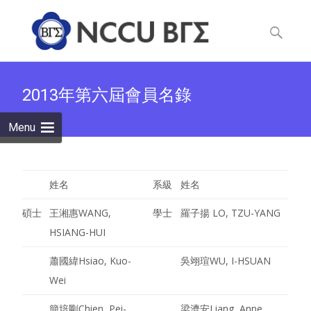
Skip
to
Search
content
for:
2013年第六屆會員名錄
Menu
姓名
系級
姓名
碩士
王湘惠
WANG,
學士
羅子揚
LO, TZU-YANG
HSIANG-HUI
蕭國緯
Hsiao, Kuo-
吳翊瑄
WU, I-HSUAN
Wei
簡培剛
Chien, Pei-
梁濟安
Liang, Anne