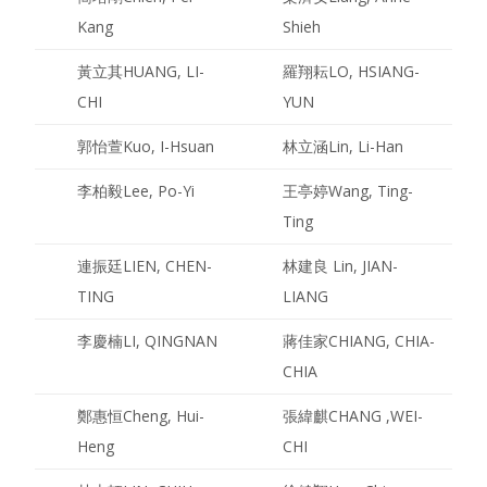
Kang
Shieh
黃立其
HUANG, LI-
羅翔耘
LO, HSIANG-
CHI
YUN
郭怡萱
Kuo, I-Hsuan
林立涵
Lin, Li-Han
李柏毅
Lee, Po-Yi
王亭婷
Wang, Ting-
Ting
連振廷
LIEN, CHEN-
林建良
Lin, JIAN-
TING
LIANG
李慶楠
LI, QINGNAN
蔣佳家
CHIANG, CHIA-
CHIA
鄭惠恒
Cheng, Hui-
張緯麒
CHANG ,WEI-
Heng
CHI