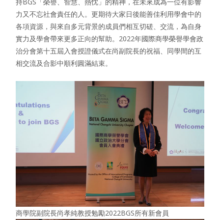
持BGS「榮譽、智慧、熱忱」的精神，在未來成為一位有影響
力又不忘社會責任的人。更期待大家日後能善佳利用學會中的
各項資源，與來自多元背景的成員們相互切磋、交流，為自身
實力及學會帶來更多正向的幫助。2022年國際商學榮譽學會政
治分會第十五屆入會授證儀式在尚副院長的祝福、同學間的互
相交流及合影中順利圓滿結束。
商學院副院長尚孝純教授勉勵2022BGS所有新會員