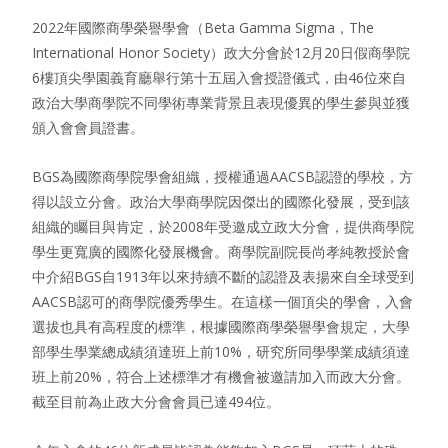
2022年國際商學榮譽學會（Beta Gamma Sigma，The
International Honor Society）政大分會於12月20日假商學院
6樓頂尖學園義育廳舉行第十五屆入會授證儀式，由46位來自
政治大學商學院不同學術專業背景且表現優異的學生參與並獲
頒入會會員證書。
BGS為國際商學院學會組織，授權通過AACSB認證的學校，方
得以設立分會。政治大學商學院因傑出的國際化發展，受到該
組織的矚目與肯定，於2008年受邀成立政大分會，提供商學院
學生更寬廣的國際化發展機會。商學院副院長尚孝純教授於會
中介紹BGS自1913年以來持續不斷的認證及表揚來自全球受到
AACSB認可的商學院優秀學生。在這樣一個頂尖的學會，入會
選拔也具有高程度的標準，根據國際商學榮譽學會規定，大學
部學生學業總成績須達班上前10%，研究所同學學業成績須達
班上前20%，符合上述標準才有機會被邀請加入而政大分會。
截至目前為止政大分會會員已達494位。