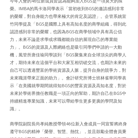
今年入會的46位新成員皆認為能夠加入BGS是一項莫大的殊
榮。IMBA的馬卡洛同學表示「當初收到BGS的邀請感到非常
的榮耀，對自身能力也帶來極大的肯定及認證」。企管系姚宣
竹同學提及「BGS是國際上具有高知名度的商學組織，得到此
認證感到非常的榮耀，也因為BGS在商學領域中具有高公信
力，未來不論是求學或求職都能自信的展現自己的專業能
力」。BGS的資源及人際網絡也是吸引同學們申請的一大動
機，風管所唐佳瑜同學談到「BGS聚集來自全球頂尖的商學人
才，期待未來在這個平台和大家互相切磋交流，也期許未來的
自己可以透過豐富的學術資源及人脈，提升自身的競爭力，對
未來職涯帶來正面的助力」。會計研究所博士班林雀華同學表
示「在美國就學期間就得知BGS的豐富資源及高知名度，對於
未來於學術界擔任教職是一項正向的幫助，期許自己在BGS中
持續精進專業知識，未來可以帶給學生更多更廣的學問及知
識」。
商學院副院長尚孝純教授帶領46位新入會成員一同宣誓將終身
遵守BGS的精神「榮譽、智慧、熱忱」，並且鼓勵全體會員秉