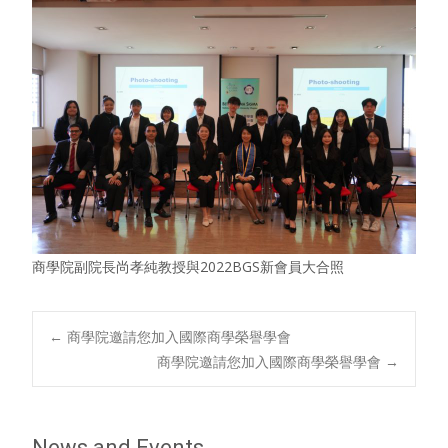
商學院副院長尚孝純教授與2022BGS新會員大合照
Post
←
商學院邀請您加入國際商學榮譽學會
商學院邀請您加入國際商學榮譽學會
→
navigation
News and Events