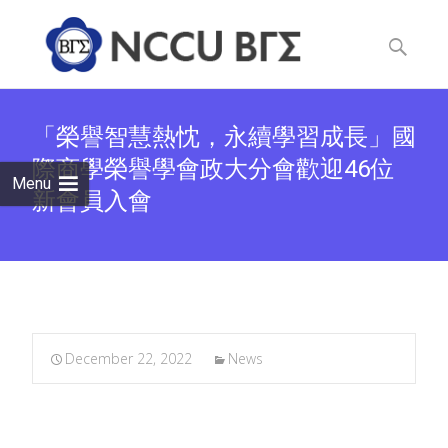
Skip
to
Search
content
for:
「榮譽智慧熱忱，永續學習成長」國
際商學榮譽學會政大分會歡迎46位
Menu
新會員入會
December 22, 2022
News