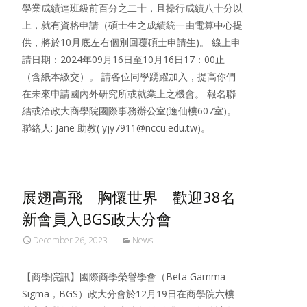
學業成績達班級前百分之二十，且操行成績八十分以
上，就有資格申請（碩士生之成績統一由電算中心提
供，將於10月底左右個別回覆碩士申請生)。 線上申
請日期：2024年09月16日至10月16日17：00止
（含紙本繳交）。 請各位同學踴躍加入，提高你們
在未來申請國內外研究所或就業上之機會。 報名聯
結或洽政大商學院國際事務辦公室(逸仙樓607室)。
聯絡人: Jane 助教( yjy7911@nccu.edu.tw)。
展翅高飛 胸懷世界 歡迎38名
新會員入BGS政大分會
December 26, 2023
News
【商學院訊】國際商學榮譽學會（Beta Gamma
Sigma，BGS）政大分會於12月19日在商學院六樓