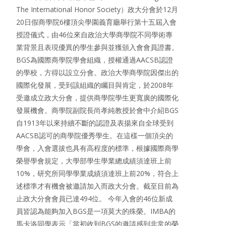
The International Honor Society）政大分會於12月
20日假商學院6樓頂尖學園義育廳舉行第十五屆入會
授證儀式，由46位來自政治大學商學院不同學術專
業背景且表現優異的學生參與並獲頒入會會員證書。
BGS為國際商學院學會組織，授權通過AACSB認證
的學校，方得以設立分會。政治大學商學院因傑出的
國際化發展，受到該組織的矚目與肯定，於2008年
受邀成立政大分會，提供商學院學生更寬廣的國際化
發展機會。商學院副院長尚孝純教授於會中介紹BGS
自1913年以來持續不斷的認證及表揚來自全球受到
AACSB認可的商學院優秀學生。在這樣一個頂尖的
學會，入會選拔也具有高程度的標準，根據國際商學
榮譽學會規定，大學部學生學業總成績須達班上前
10%，研究所同學學業成績須達班上前20%，符合上
述標準才有機會被邀請加入而政大分會。截至目前為
止政大分會會員已達494位。 今年入會的46位新成
員皆認為能夠加入BGS是一項莫大的殊榮。IMBA的
馬卡洛同學表示「當初收到BGS的邀請感到非常的榮