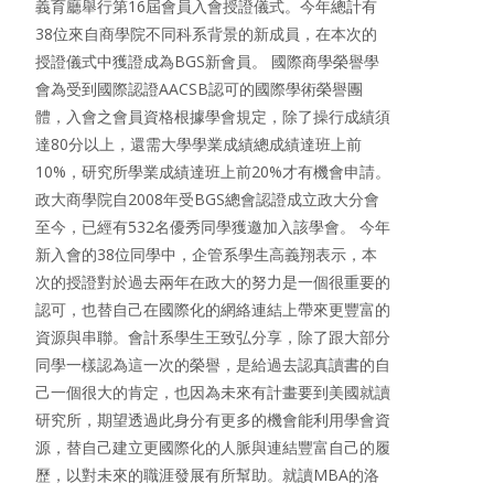
義育廳舉行第16屆會員入會授證儀式。今年總計有
38位來自商學院不同科系背景的新成員，在本次的
授證儀式中獲證成為BGS新會員。 國際商學榮譽學
會為受到國際認證AACSB認可的國際學術榮譽團
體，入會之會員資格根據學會規定，除了操行成績須
達80分以上，還需大學學業成績總成績達班上前
10%，研究所學業成績達班上前20%才有機會申請。
政大商學院自2008年受BGS總會認證成立政大分會
至今，已經有532名優秀同學獲邀加入該學會。 今年
新入會的38位同學中，企管系學生高義翔表示，本
次的授證對於過去兩年在政大的努力是一個很重要的
認可，也替自己在國際化的網絡連結上帶來更豐富的
資源與串聯。會計系學生王致弘分享，除了跟大部分
同學一樣認為這一次的榮譽，是給過去認真讀書的自
己一個很大的肯定，也因為未來有計畫要到美國就讀
研究所，期望透過此身分有更多的機會能利用學會資
源，替自己建立更國際化的人脈與連結豐富自己的履
歷，以對未來的職涯發展有所幫助。就讀MBA的洛