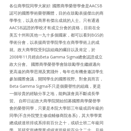
各位商學院同學大家好: 國際商學榮譽學會是AACSB
認可的國際學術榮譽團體，目的在鼓勵表揚傑出的商
學學生，以及在商界有傑出成就的人士。只有通過
AACSB認證的學校才有成立分會的資格，目前在全
美五十州和其他一九十多個國家，都可以看到BGS的
學術分會，以表揚商管學院學生在商學學術上的成
就。政大商學院受到該組織的矚目以及肯定，於
2008年11月經由Beta Gamma Sigma總會認證成立
政大分會。 國際商學榮譽學會除鼓勵學生繼續邁向
更高遠的商學思潮及實踐外，每年也有機會邀請學生
參加國際會議，開闊學生的國際視野。對會員而言，
Beta Gamma Sigma不只是個榮譽性的組織，更是
一個珍貴的經驗分享之地，能夠讓會員不斷成長學
習。 自即日起政大商學院開始招募國際商學榮譽學
會的榮譽同學，只要是本院大學部三年級或四年級的
同學(不含外院雙主修或輔修商院各系)，其大學學業
總成績達班排或系排前百分之十，或碩士班二年級同
學，其研究所總學業成績達班級前百分之二十，且操