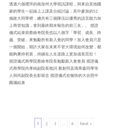
透過六個禮拜的南加州大學視訊課程，與來自其他國
家的學生一起線上上課及分組討論；其中參加的52
個政大同學裡，總共有三個隊伍以優秀的語言能力加
上商管知識，拿到最終期末報告的前三名」。 授證
儀式結束前蔡維奇院長也以八個字「學習、成長、跨
越、突破」來勉勵所有新入會的同學！加入會員只是
一個開始，期許大家在未來不管大環境如何改變，都
能夠秉持初衷，持續在人生道路上更加成長茁壯！
授證儀式商學院蔡維奇院長勉勵新入會會員 授證儀
式商學院尚孝純副院長致詞 蔡創羽及瑪蒂森同學等
人與尚副院長合影留念 授證儀式在愉快的大合照中
圓滿結束
Posts
1
2
3
…
6
Next »