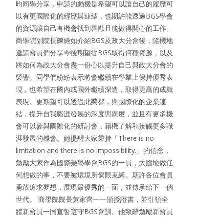
昀同學分享，申請的動機是希望可以讓自己的履歷可
以有更國際化的經歷與連結，也期許能透過BGS學會
的資源讓自己有機會找到喜歡且能做得開心的工作。
商學院副院長陳嬿如介紹BGS及政大分會後，隨機地
邀請會員們分享今後期望從BGS取得何種資源，以及
將如何為政大分會盡一份心以提升自己與政大分會的
榮譽。同學們紛紛表示將會繼續在學業上保持優秀表
現，也希望在國內或國外繼續深造，取得更高的成就
表現。更期望可以透過此榮譽，與國際化的企業連
結，提升自我職涯發展的深度與廣度，並且有更多機
會可以參與國際化的研討會，藉機了解和接觸更多職
涯發展的機會。她提醒大家秉持「There is no
limitation and there is no impossibility.」的信念，
勉勵大家作為國際榮譽學會BGS的一員，大膽地做任
何想做的事，不要被環境所侷限束縛。期許各位會員
勇敢追求夢想，展現最優秀的一面，並傳承給下一個
世代。 商學院院長黃家齊一一頒授證書，並引領全
體新會員一同宣誓遵守BGS會訓。他致辭勉勵新會員