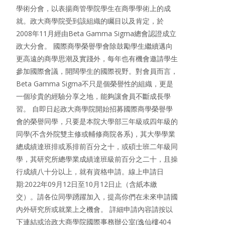
學術分會，以表揚商管學院學生在商學學術上的成
就。政大商學院受到該組織的矚目以及肯定，於
2008年11月經由Beta Gamma Sigma總會認證成立
政大分會。 國際商學榮譽學會除鼓勵學生繼續邁向
更高遠的商學思潮及實踐外，每年也有機會邀請學生
參加國際會議，開闊學生的國際視野。對會員而言，
Beta Gamma Sigma不只是個榮譽性的組織，更是
一個珍貴的經驗分享之地，能夠讓會員不斷成長學
習。 自即日起政大商學院開始招募國際商學榮譽學
會的榮譽同學，只要是本院大學部三年級或四年級的
同學(不含外院雙主修或輔修商院各系)，其大學學業
總成績達班排或系排前百分之十，或碩士班二年級同
學，其研究所總學業成績達班級前百分之二十，且操
行成績八十分以上，就有資格申請。線上申請日
期:2022年09月12日至10月12日止（含紙本繳
交）。請各位同學踴躍加入，提高你們在未來申請國
內外研究所或就業上之機會。 詳細申請內容請按以
下連結或洽政大商學院國際事務辦公室(逸仙樓404