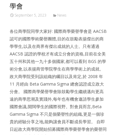
學會
September 5, 2023
News
各位商學院同學大家好: 國際商學榮譽學會是 AACSB
認可的國際學術榮譽團體,目的在鼓勵表揚傑出的商
學學生,以及在商界有傑出成就的人士。只有通過
AACSB 認證的學校才有成立分會的資格,目前在全美
五十州和其他一九十多個國家,都可以看到 BGS 的學
術分會,以表揚商管學院學生在商學學術上的成就。
政大商學院受到該組織的矚目以及肯定,於 2008 年
11 月經由 Beta Gamma Sigma 總會認證成立政大
分會。 國際商學榮譽學會除鼓勵學生繼續邁向更高
遠的商學思潮及實踐外,每年也有機會邀請學生參加
國際會議,開闊學生的國際視野。對會員而言,Beta
Gamma Sigma 不只是個榮譽性的組織,更是一個珍
貴的經驗分享之地,能夠讓會員不斷成長學習。 自即
日起政大商學院開始招募國際商學榮譽學會的榮譽同