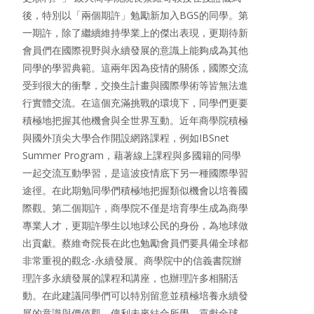
後，特別以「兩個期許」勉勵新加入BGS的同學。第
一期許，除了繼續維持學業上的傑出表現，更期待新
會員們在國際視野與永續發展的意識上能夠成為其他
同學的學習典範。這兩年因為疫情的關係，國際交流
受到很大的衝擊，交換生計畫與國際學術等皆無法進
行實體交流。在這個充滿挑戰的環境下，同學們更要
積極地把握其他機會與全世界互動。近年商學院積極
與國外頂尖大學合作開設網路課程，例如IBSnet
Summer Program，藉著線上課程與多國籍的同學
一起交流互動學習，是這波疫情底下另一種國際學習
途徑。在此期勉同學們積極地把握類似機會以培養國
際觀。第二個期許，商學院不僅是培育學生成為商學
專業人才，更期許學生以地球公民的身份，為地球做
出貢獻。蔡維奇院長在此也勉勵會員們要具備全球都
非常重視的觀念-永續發展。商學院中的信義書院辦
理許多永續發展的課程和講座，也辦理許多相關活
動。在此建議同學們可以特別留意並積極培養永續發
展的意識與價值觀，俾利未來結合所學，貢獻全球。