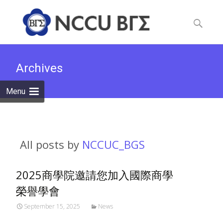
Skip
to
Search
content
for:
Archives
Menu
All posts by
NCCUC_BGS
2025商學院邀請您加入國際商學
榮譽學會
September 15, 2025
News