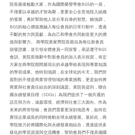
院長最後勉勵大家，作為國際榮譽學會BGS的一員，
不僅要以卓越的才智為榮，更要全心全意地投入組織
的發展，勇於幫助他人並分享自身的智慧。她強調，
BGS的核心價值應融入每位會員的日常行動中，透過
不斷的努力與貢獻，為自己和學會共同創造更大的價
值與影響力。 商學院黃家齊院長親自為每位新會員
頒發證書，並引領全體會員一同宣誓，承諾遵守BGS
會訓。黃院長致辭中對新會員的加入表示祝賀，肯定
大家在商學院期間展現出的卓越學術表現與專業知識
的學習成果。他特別強調，在全球化的今天，我們所
面對的不僅是商業管理領域的專業挑戰，更是如何將
商業與社會責任結合的深刻議題。黃院長提到，聯合
國永續發展目標（SDGs）為我們提供了一個共通的
語言與方向，涵蓋環境、經濟與社會三大面向。作為
未來的商管領袖，會員們需要更深刻地思考，如何在
實現企業成長的同時推動全球永續發展。基於此，商
學院致力於將國際化與永續發展相結合，透過提供多
樣化的學習資源與交流機會，幫助會員們不僅具備國