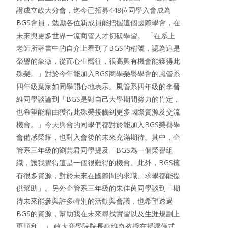
證成立政大分會，迄今已招募448位同學入會成為
BGS會員，勉勵各位新成員能把握這個國際學會，在
未來與更多世界一流商管人才切磋學習。 「在系上
老師所著書中的自介上看到了BGS的稱號，認為這是
榮譽的象徵，從而心生嚮往，很高興有機會能獲得此
殊榮。」對於今年能加入BGS商學榮譽學會的風管系
四年級葉家如同學開心地表示。風管系四年級的李晉
維同學談論到「BGS是對自己大學期間努力的肯定，
也希望能藉由獲得此殊榮接觸到更多國際資源及交流
機會。」今天與會的同學們都對於能加入BGS榮譽學
會備感榮耀，也對入會後的未來充滿期待。其中，企
管系三年級的劉芸君同學提及「BGS為一個榮譽組
織，讓我覺得這是一個很難得的機會。此外，BGS擁
有很多資源，對於未來在國際間的求職、求學都能提
供幫助」。另外企管系三年級的朱佳茵同學談到「期
待未來能參與許多特別的活動與會議，也希望透過
BGS的資源，幫助我在未來尋找實習以及生涯規劃上
更順利。」 政大商學院院長蔡維奇教授在授證儀式