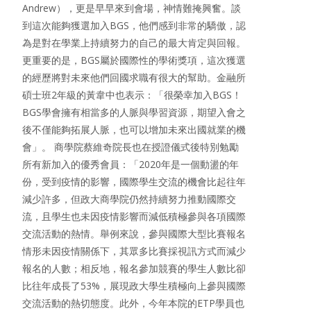
Andrew），更是早早來到會場，神情難掩興奮。談
到這次能夠獲選加入BGS，他們感到非常的驕傲，認
為是對在學業上持續努力的自己的最大肯定與回報。
更重要的是，BGS屬於國際性的學術獎項，這次獲選
的經歷將對未來他們回國求職有很大的幫助。金融所
碩士班2年級的黃韋中也表示：「很榮幸加入BGS！
BGS學會擁有相當多的人脈與學習資源，期望入會之
後不僅能夠拓展人脈，也可以增加未來出國就業的機
會」。 商學院蔡維奇院長也在授證儀式後特別勉勵
所有新加入的優秀會員：「2020年是一個動盪的年
份，受到疫情的影響，國際學生交流的機會比起往年
減少許多，但政大商學院仍然持續努力推動國際交
流，且學生也未因疫情影響而減低積極參與各項國際
交流活動的熱情。舉例來說，參與國際大型比賽報名
情形未因疫情關係下，其眾多比賽採視訊方式而減少
報名的人數；相反地，報名參加競賽的學生人數比卻
比往年成長了53%，展現政大學生積極向上參與國際
交流活動的熱切態度。此外，今年本院的ETP學員也