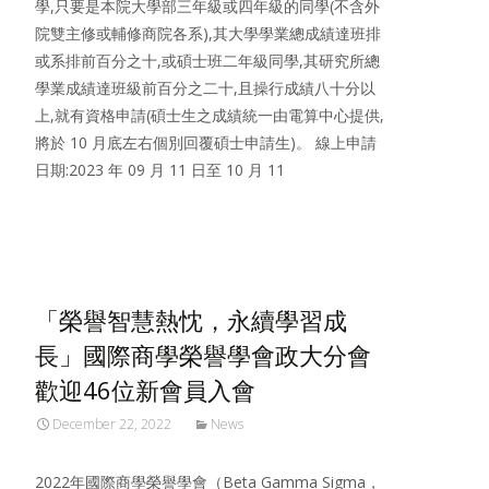
學,只要是本院大學部三年級或四年級的同學(不含外
院雙主修或輔修商院各系),其大學學業總成績達班排
或系排前百分之十,或碩士班二年級同學,其研究所總
學業成績達班級前百分之二十,且操行成績八十分以
上,就有資格申請(碩士生之成績統一由電算中心提供,
將於 10 月底左右個別回覆碩士申請生)。 線上申請
日期:2023 年 09 月 11 日至 10 月 11
Read More…
「榮譽智慧熱忱，永續學習成
長」國際商學榮譽學會政大分會
歡迎46位新會員入會
December 22, 2022
News
2022年國際商學榮譽學會（Beta Gamma Sigma，