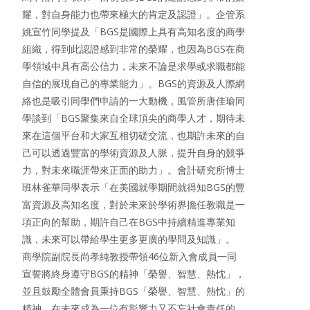
耀，對自身能力也帶來極大的肯定及認證」。企管系
姚宣竹同學提及「BGS是國際上具有高知名度的商學
組織，得到此認證感到非常的榮耀，也因為BGS在商
學領域中具有高公信力，未來不論是求學或求職都能
自信的展現自己的專業能力」。BGS的資源及人際網
絡也是吸引同學們申請的一大動機，風管所唐佳瑜同
學談到「BGS聚集來自全球頂尖的商學人才，期待未
來在這個平台和大家互相切磋交流，也期許未來的自
己可以透過豐富的學術資源及人脈，提升自身的競爭
力，對未來職涯帶來正面的助力」。會計研究所博士
班林雀華同學表示「在美國就學期間就得知BGS的豐
富資源及高知名度，對於未來於學術界擔任教職是一
項正向的幫助，期許自己在BGS中持續精進專業知
識，未來可以帶給學生更多更廣的學問及知識」。
商學院副院長尚孝純教授帶領46位新入會成員一同
宣誓將終身遵守BGS的精神「榮譽、智慧、熱忱」，
並且鼓勵全體會員秉持BGS「榮譽、智慧、熱忱」的
精神，在未來成為一位有影響力又不忘社會責任的