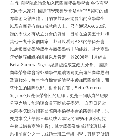
主旨: 商學院邀請您加入國際商學榮譽學會 各位商學
院同學大家好: 國際商學榮譽學會是AACSB認可的國
際學術榮譽團體，目的在鼓勵表揚傑出的商學學生，
以及在商界有傑出成就的人士。只有通過AACSB認
證的學校才有成立分會的資格，目前在全美五十州和
其他一九十多個國家，都可以看到BGS的學術分會，
以表揚商管學院學生在商學學術上的成就。政大商學
院受到該組織的矚目以及肯定，於2008年11月經由
Beta Gamma Sigma總會認證成立政大分會。 國際
商學榮譽學會除鼓勵學生繼續邁向更高遠的商學思潮
及實踐外，每年也有機會邀請學生參加國際會議，開
闊學生的國際視野。對會員而言，Beta Gamma
Sigma不只是個榮譽性的組織，更是一個珍貴的經驗
分享之地，能夠讓會員不斷成長學習。 自即日起政
大商學院開始招募國際商學榮譽學會的榮譽同學，只
要是本院大學部三年級或四年級的同學(不含外院雙
主修或輔修商院各系)，其大學學業總成績達班排或
系排前百分之十，或碩士班二年級同學，其研究所總