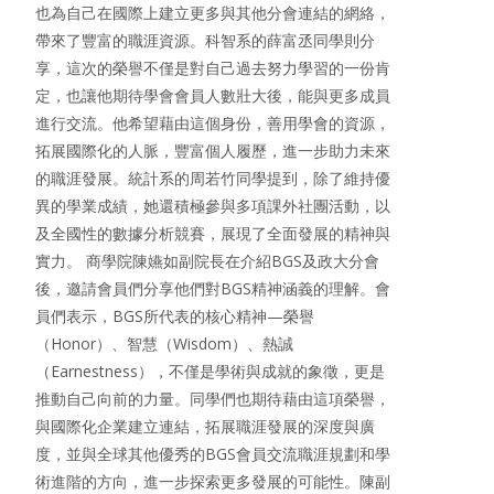
也為自己在國際上建立更多與其他分會連結的網絡，
帶來了豐富的職涯資源。科智系的薛富丞同學則分
享，這次的榮譽不僅是對自己過去努力學習的一份肯
定，也讓他期待學會會員人數壯大後，能與更多成員
進行交流。他希望藉由這個身份，善用學會的資源，
拓展國際化的人脈，豐富個人履歷，進一步助力未來
的職涯發展。統計系的周若竹同學提到，除了維持優
異的學業成績，她還積極參與多項課外社團活動，以
及全國性的數據分析競賽，展現了全面發展的精神與
實力。 商學院陳嬿如副院長在介紹BGS及政大分會
後，邀請會員們分享他們對BGS精神涵義的理解。會
員們表示，BGS所代表的核心精神—榮譽
（Honor）、智慧（Wisdom）、熱誠
（Earnestness），不僅是學術與成就的象徵，更是
推動自己向前的力量。同學們也期待藉由這項榮譽，
與國際化企業建立連結，拓展職涯發展的深度與廣
度，並與全球其他優秀的BGS會員交流職涯規劃和學
術進階的方向，進一步探索更多發展的可能性。陳副