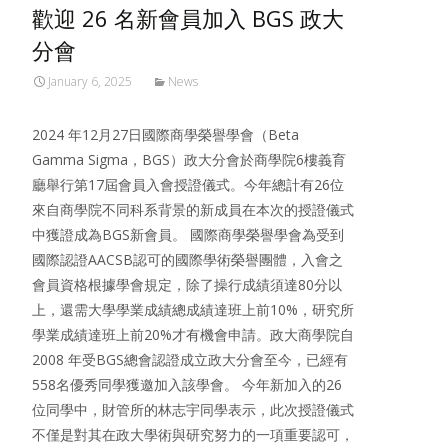
歡迎 26 名新會員加入 BGS 政大
分會
January 6, 2025
News
2024 年12月27日國際商學榮譽學會（Beta
Gamma Sigma，BGS）政大分會於商學院6樓義育
廳舉行第17屆會員入會授證儀式。今年總計有26位
來自商學院不同科系背景的新成員在本次的授證儀式
中獲證成為BGS新會員。 國際商學榮譽學會為受到
國際認證AACSB認可的國際學術榮譽團體，入會之
會員資格根據學會規定，除了操行成績須達80分以
上，還需大學學業成績總成績達班上前10%，研究所
學業成績達班上前20%才有機會申請。政大商學院自
2008 年受BGS總會認證成立政大分會至今，已經有
558名優秀同學獲邀加入該學會。 今年新加入的26
位同學中，財管所的林志宇同學表示，此次授證儀式
不僅是對其在政大學術與研究努力的一項重要認可，