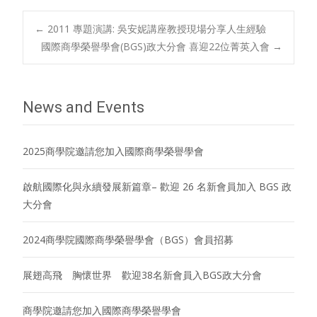
Post
←
2011 專題演講: 吳安妮講座教授現場分享人生經驗
國際商學榮譽學會(BGS)政大分會 喜迎22位菁英入會
→
navigation
News and Events
2025商學院邀請您加入國際商學榮譽學會
啟航國際化與永續發展新篇章– 歡迎 26 名新會員加入 BGS 政
大分會
2024商學院國際商學榮譽學會（BGS）會員招募
展翅高飛 胸懷世界 歡迎38名新會員入BGS政大分會
商學院邀請您加入國際商學榮譽學會