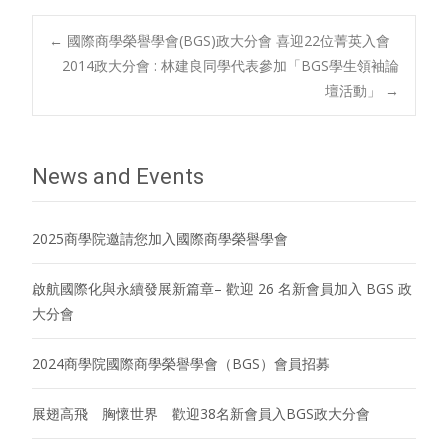
Post
←
國際商學榮譽學會(BGS)政大分會 喜迎22位菁英入會
2014政大分會 : 林建良同學代表參加「BGS學生領袖論
壇活動」
→
navigation
News and Events
2025商學院邀請您加入國際商學榮譽學會
啟航國際化與永續發展新篇章– 歡迎 26 名新會員加入 BGS 政
大分會
2024商學院國際商學榮譽學會（BGS）會員招募
展翅高飛 胸懷世界 歡迎38名新會員入BGS政大分會