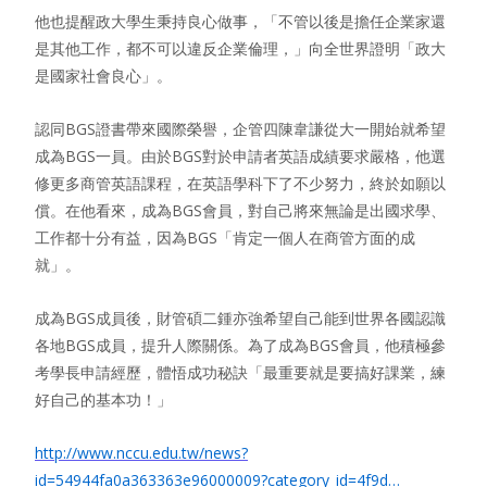
他也提醒政大學生秉持良心做事，「不管以後是擔任企業家還
是其他工作，都不可以違反企業倫理，」向全世界證明「政大
是國家社會良心」。
認同BGS證書帶來國際榮譽，企管四陳韋謙從大一開始就希望
成為BGS一員。由於BGS對於申請者英語成績要求嚴格，他選
修更多商管英語課程，在英語學科下了不少努力，終於如願以
償。在他看來，成為BGS會員，對自己將來無論是出國求學、
工作都十分有益，因為BGS「肯定一個人在商管方面的成
就」。
成為BGS成員後，財管碩二鍾亦強希望自己能到世界各國認識
各地BGS成員，提升人際關係。為了成為BGS會員，他積極參
考學長申請經歷，體悟成功秘訣「最重要就是要搞好課業，練
好自己的基本功！」
http://www.nccu.edu.tw/news?
id=54944fa0a363363e96000009?category_id=4f9d…