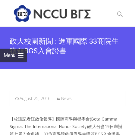
Skip
to
Search
content
for:
政大校園新聞 : 進軍國際 33商院生
獲頒BGS入會證書
Menu
August 25, 2016
News
【校訊記者江啟倫報導】國際商學榮譽學會(Beta Gamma
Sigma, The International Honor Society)政大分會19日舉辦
第七屆入會典禮，33位商學院的優秀學生獲頒BGS入會證書，