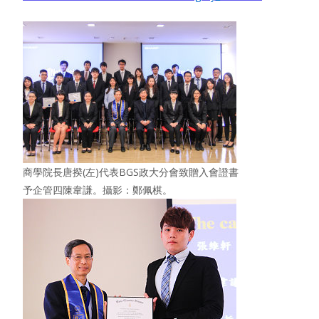
商學院長唐揆(左)代表BGS政大分會致贈入會證書
予企管四陳韋謙。攝影：鄭佩棋。