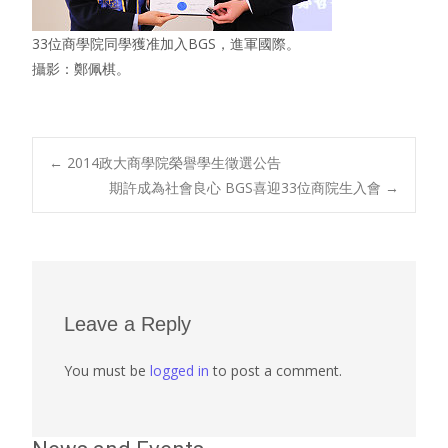
33位商學院同學獲准加入BGS，進軍國際。
攝影：鄭佩棋。
Post
←
2014政大商學院榮譽學生徵選公告
期許成為社會良心 BGS喜迎33位商院生入會
→
navigation
Leave a Reply
You must be
logged in
to post a comment.