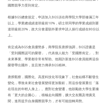
國際競爭力受到肯定。
根據BGS總會規定，申請加入BGS須在商學院大學部修滿三年
以上，學業總成績達班級前10%，碩士班同學的學業成績則要
達班級前20%，政大分會還額外要求申請人操行成績在80分以
上。
肯定成為BGS會員優勢多，商學院長唐揆強調，BGS證書是
「受到國際認可的榮譽」，代表個人能力「受國際肯定」，對
未來事業、學業都非常有幫助。他期許新進BGS會員能將這份
榮譽帶出國外，並且努力傳承BGS精神。
唐揆觀察，國際化、高度科技化等現象下，社會結構不斷發生
變化，導致未來社會發展變得更加艱鉅，而這份發展重任「落
在現在的年輕人身上」。應對社會變遷，他鼓勵政大學生要擁
有「更大的企圖心」，積極走向國際，擴大交友圈及增廣見
聞，進而提升自身國際競爭力，才有可能扭轉局勢。