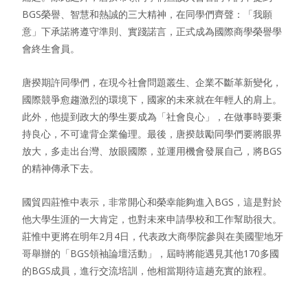
BGS榮譽、智慧和熱誠的三大精神，在同學們齊聲：「我願
意」下承諾將遵守準則、實踐諾言，正式成為國際商學榮譽學
會終生會員。
唐揆期許同學們，在現今社會問題叢生、企業不斷革新變化，
國際競爭愈趨激烈的環境下，國家的未來就在年輕人的肩上。
此外，他提到政大的學生要成為「社會良心」，在做事時要秉
持良心，不可違背企業倫理。最後，唐揆鼓勵同學們要將眼界
放大，多走出台灣、放眼國際，並運用機會發展自己，將BGS
的精神傳承下去。
國貿四莊惟中表示，非常開心和榮幸能夠進入BGS，這是對於
他大學生涯的一大肯定，也對未來申請學校和工作幫助很大。
莊惟中更將在明年2月4日，代表政大商學院參與在美國聖地牙
哥舉辦的「BGS領袖論壇活動」，屆時將能遇見其他170多國
的BGS成員，進行交流培訓，他相當期待這趟充實的旅程。