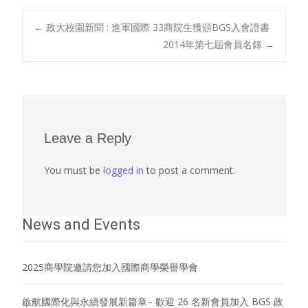
Post
←
政大校園新聞 : 進軍國際 33商院生獲頒BGS入會證書
2014年第七屆會員名錄
→
navigation
Leave a Reply
You must be
logged in
to post a comment.
News and Events
2025商學院邀請您加入國際商學榮譽學會
啟航國際化與永續發展新篇章– 歡迎 26 名新會員加入 BGS 政