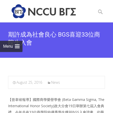
Skip
to
Search
content
for:
期許成為社會良心 BGS喜迎33位商
院生入會
Menu
August 25, 2016
News
【曾韋竣報導】國際商學榮譽學會 (Beta Gamma Sigma, The
International Honor Society)政大分會19日舉辦第七屆入會典
禮，今年共有33位商學院的優秀學生獲頒BGS入會證書，此榮