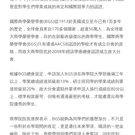
譽是對學生們學業成就的肯定和國際競爭力的認證。
國際商學榮譽學會(BGS)從1913於美國成立至今已有1百多年
的歷史，全球會員來自170多個國家，超過50萬人，為全球最
大商學榮譽學會，目的在鼓勵表揚傑出的商學學生。國際商學
榮譽學會(BGS)只有通過AACSB認證的學校才有成立分會的資
格，而政大商學院也於2008年經該學會總會認證成立政大分
會。
根據BGS總會規定，申請加入BGS須在商學院大學部修滿三年
以上，學業總成績達班級前10%，碩士班同學的學業成績則要
達班級前20%，政大分會還額外要求申請人操行成績在80分以
上，標準相當嚴苛。但唯有通過嚴密的考核，才能遴選出商學
院優秀的學生。
商學院院長唐揆表示，BGS能夠為同學們的履歷加分，不只是
一份對於在學期間的肯定，更是通往未來學涯、職涯的一把金
鑰匙。除此之外，唐揆帶領同學們宣讀入會誓詞，詞中提到