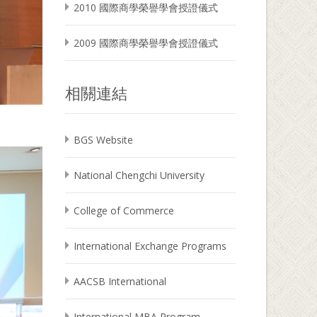
2010 國際商學榮譽學會授證儀式
2009 國際商學榮譽學會授證儀式
相關連結
BGS Website
National Chengchi University
College of Commerce
International Exchange Programs
AACSB International
International MBA Program