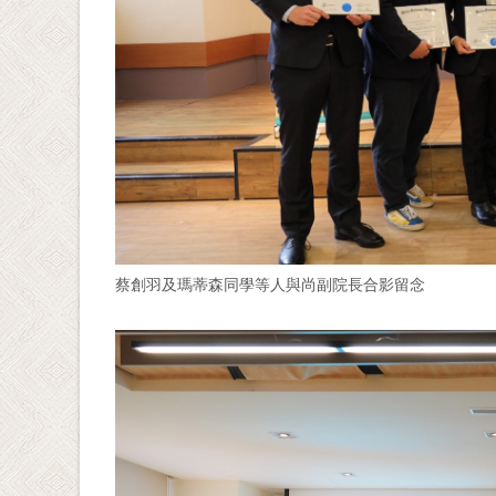
蔡創羽及瑪蒂森同學等人與尚副院長合影留念