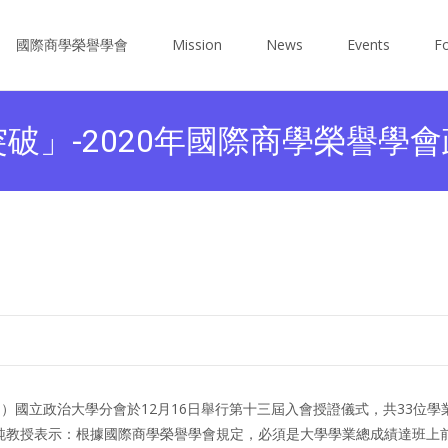
Skip
to
國際商學榮譽學會
Mission
News
Events
Fo
content
破」-2020年國際商學榮譽學會
a，BGS）國立政治大學分會於12月16日舉行第十三屆入會授證儀式，共33位
純教授表示：根據國際商學榮譽學會規定，必須是大學學業總成績達班上前