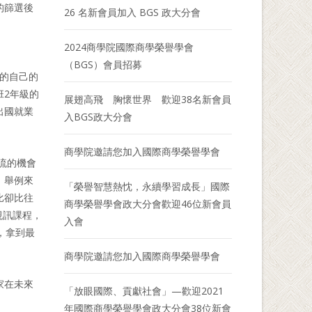
的篩選後
26 名新會員加入 BGS 政大分會
2024商學院國際商學榮譽學會
（BGS）會員招募
力的自己的
班2年級的
展翅高飛 胸懷世界 歡迎38名新會員
出國就業
入BGS政大分會
商學院邀請您加入國際商學榮譽學會
流的機會
。舉例來
「榮譽智慧熱忱，永續學習成長」國際
比卻比往
商學榮譽學會政大分會歡迎46位新會員
視訊課程，
入會
，拿到最
商學院邀請您加入國際商學榮譽學會
家在未來
「放眼國際、貢獻社會」—歡迎2021
年國際商學榮譽學會政大分會38位新會