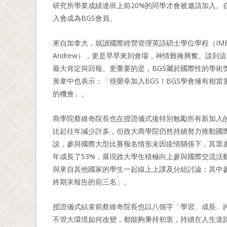
研究所學業成績達班上前20%的同學才會被邀請加入。自
入會成為BGS會員。
來自加拿大，就讀國際經營管理英語碩士學位學程（IMBA)的蔡創羽（C
Andrew），更是早早來到會場，神情難掩興奮。談
最大肯定與回報。更重要的是，BGS屬於國際性的學術
黃韋中也表示：「很榮幸加入BGS！BGS學會擁有相
的機會」。
商學院蔡維奇院長也在授證儀式後特別勉勵所有新加入的
比起往年減少許多，但政大商學院仍然持續努力推動國
說，參與國際大型比賽報名情形未因疫情關係下，其眾
年成長了53%，展現政大學生積極向上參與國際交流活
與來自其他國家的學生一起線上上課及分組討論；其中
終期末報告的前三名」。
授證儀式結束前蔡維奇院長也以八個字「學習、成長、
不管大環境如何改變，都能夠秉持初衷，持續在人生道