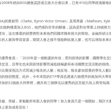
2008年經由BGS總會認證成立政大分會以來，已有410位同學經過嚴格
larke, Byron Victor Orman）及瑪蒂森（Mathisen, Kyle
到這次能夠獲選加入BGS，他們感到非常的驕傲，認為是對在學業上持續努
獎項，這次獲選的經歷將對未來他們回國求職有很大的幫助。金融所碩士
當多的人脈與學習資源，期望入會之後不僅能夠拓展人脈，也可以增加未來
優秀會員：「2020年是一個動盪的年份，受到疫情的影響，國際學生交
際交流，且學生也未因疫情影響而減低積極參與各項國際交流活動的熱情
多比賽採視訊方式而減少報名的人數；相反地，報名參加競賽的學生人數
動的熱切態度。此外，今年本院的ETP學員也透過六個禮拜的南加州大學
參加的52個政大同學裡，總共有三個隊伍以優秀的語言能力加上商管知識
跨越、突破」來勉勵所有新入會的同學！加入會員只是一個開始，期許大
路上更加成長茁壯！