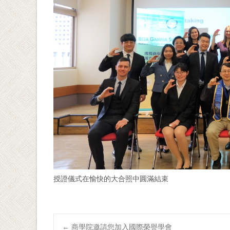
授證儀式在愉快的大合照中圓滿結束
←
商學院邀請您加入國際榮譽學會