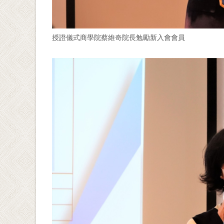
授證儀式商學院蔡維奇院長勉勵新入會會員