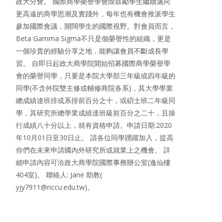
政大分會。 國際商學榮譽學會除鼓勵學生繼續邁向
更高遠的商學思潮及實踐外，每年也有機會推派學生
參加國際會議，開闊學生的國際視野。對會員而言，
Beta Gamma Sigma不只是個榮譽性的組織，更是
一個珍貴的經驗分享之地，能夠讓會員不斷成長學
習。 自即日起政大商學院開始招募國際商學榮譽學
會的榮譽同學，只要是本院大學部三年級或四年級的
同學(不含外院雙主修或輔修商院各系)，其大學學業
總成績達班排或系排前百分之十，或碩士班二年級同
學，其研究所總學業成績達班級前百分之二十，且操
行成績八十分以上，就有資格申請。申請日期:2020
年10月01日至30日止。 請各位同學踴躍加入，提高
你們在未來申請國內外研究所或就業上之機會。 詳
細申請內容可洽政大商學院國際事務辦公室(逸仙樓
404室)。 聯絡人: Jane 助教(
yjy7911@nccu.edu.tw)。