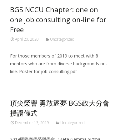
BGS NCCU Chapter: one on
one job consulting on-line for
Free
April 20, 2020
Uncategorized
For those members of 2019 to meet with 8
mentors who are from diverse backgrounds on-
line. Poster for job consulting.pdf
頂尖榮譽 勇敢逐夢 BGS政大分會
授證儀式
December 13, 2019
Uncategorized
2019國際商學榮譽學會（Beta Gamma Sigma，