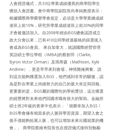
入會授證儀式，共33位學業成績優異的商學院學生
獲頒入會證書。會中商學院副院長尚孝純教授表示：
根據國際商學榮譽學會規定，必須是大學學業總成績
達班上前10%，研究所學業成績達班上前20%的同學
才會被邀請加入。自2008年經由BGS總會認證成立
政大分會以來，已有410位同學經過嚴格的篩選後入
會成為BGS會員。 來自加拿大，就讀國際經營管理
英語碩士學位學程（IMBA)的蔡創羽（Clarke,
Byron Victor Orman）及瑪蒂森（Mathisen, Kyle
Andrew），更是早早來到會場，神情難掩興奮。談
到這次能夠獲選加入BGS，他們感到非常的驕傲，認
為是對在學業上持續努力的自己的最大肯定與回報。
更重要的是，BGS屬於國際性的學術獎項，這次獲選
的經歷將對未來他們回國求職有很大的幫助。金融所
碩士班2年級的黃韋中也表示：「很榮幸加入BGS！
BGS學會擁有相當多的人脈與學習資源，期望入會之
後不僅能夠拓展人脈，也可以增加未來出國就業的機
會」。 商學院蔡維奇院長也在授證儀式後特別勉勵