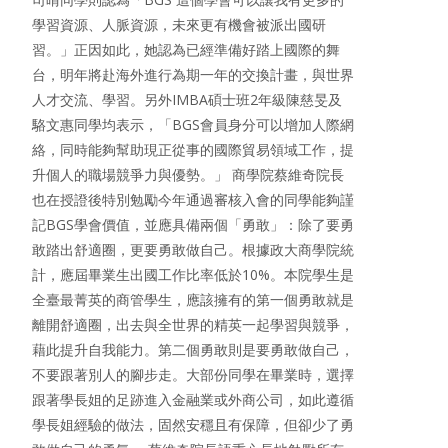
學習資源、人脈資源，未來更有機會被派出國研
習。」正因如此，她認為已經準備好踏上國際的舞
台，明年將赴海外進行為期一年的交換計畫，與世界
人才交流、學習。另外IMBA碩士班2年級陳慈旻及
駱文惠同學均表示，「BGS會員身分可以增加人際網
絡，同時能夠幫助現正從事的國際貿易領域工作，提
升個人的職場競爭力與優勢。」 商學院蔡維奇院長
也在授證後特別勉勵今年通過審核入會的同學能夠謹
記BGS學會價值，並應具備兩個「勇敢」：除了要勇
敢踏出舒適圈，更要勇敢做自己。根據政大商學院統
計，應屆畢業生出國工作比率低於10%。本院學生是
全臺最菁英的商管學生，應該擁有的第一個勇敢就是
離開舒適圈，出去與全世界的精英一起學習與競爭，
藉此提升自我能力。第二個勇敢則是要勇敢做自己，
不要跟著別人的腳步走。大部份同學在畢業時，選擇
跟著學長姐的足跡進入金融業或外商公司，如此遵循
學長姐經驗的做法，固然安穩且有保障，但卻少了勇