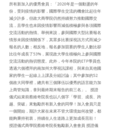
所有新加入的優秀會員：「2020年是一個動盪的年
份，受到疫情的影響，國際學生交流的機會比起往年
減少許多，但政大商學院仍然持續努力推動國際交
流，且學生也未因疫情影響而減低積極參與各項國際
交流活動的熱情。舉例來說，參與國際大型比賽報名
情形未因疫情關係下，其眾多比賽採視訊方式而減少
報名的人數；相反地，報名參加競賽的學生人數比卻
比往年成長了53%，展現政大學生積極向上參與國際
交流活動的熱切態度。此外，今年本院的ETP學員也
透過六個禮拜的南加州大學視訊課程，與來自其他國
家的學生一起線上上課及分組討論；其中參加的52
個政大同學裡，總共有三個隊伍以優秀的語言能力加
上商管知識，拿到最終期末報告的前三名」。 授證
儀式結束前蔡維奇院長也以八個字「學習、成長、跨
越、突破」來勉勵所有新入會的同學！加入會員只是
一個開始，期許大家在未來不管大環境如何改變，都
能夠秉持初衷，持續在人生道路上更加成長茁壯！
授證儀式商學院蔡維奇院長勉勵新入會會員 授證儀