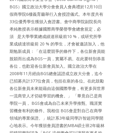
BGS）國立政治大學分會會員人會典禮於12月10日
假商學院6樓義育廳舉行入會授證儀式。本年度共有
33位優秀學生獲頒入會證書。會中商學院副院長尚
孝純教授表示根據國際商學榮譽學會總會規定，必
須 是大學學業總成績達班級前10 %，或研究所學
業成績達班級前 20 % 的學生，才會被邀請加入，他
期勉新成員：「在這麼競爭的條件下，各位新會員能
脫穎而出成為BGS一員，實屬不易。在此要特別恭喜
各位，也歡迎各位新會員加入。國立政治大學在
2008年11月經由BGS總會認證成立政大分會，迄今
已招募共計377位會員，包括在座的各位。在此鼓勵
各位新會員未來能藉由這個國際學會，有更多與世界
一流商管人才切磋學習的機會。」 「畢竟自己是商
學院一員， BGS會成為自己未來升學推甄、職涯實
習機會有利的條件。我相信 BGS會是對自己在商學
領域的專業保證。」統計系3年級同學許智超同學開
心地表示。今年獲頒會員證書的MBA碩士班2年級林
司晴同學則認為「BGS 這個學會可以讓我有更多的